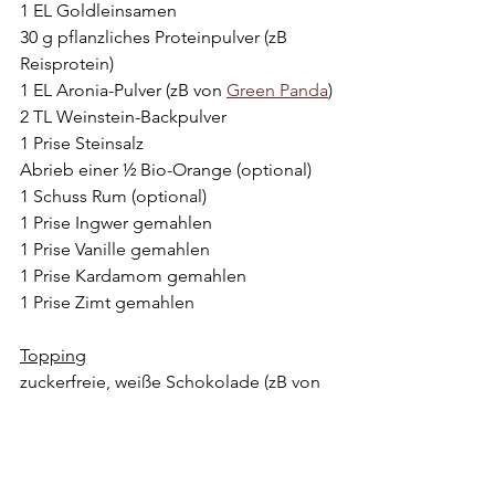
1 EL Goldleinsamen
30 g pflanzliches Proteinpulver (zB 
Reisprotein)
1 EL Aronia-Pulver (zB von 
Green Panda
)
2 TL Weinstein-Backpulver
1 Prise Steinsalz
Abrieb einer ½ Bio-Orange (optional)
1 Schuss Rum (optional)
1 Prise Ingwer gemahlen
1 Prise Vanille gemahlen
1 Prise Kardamom gemahlen
1 Prise Zimt gemahlen
Topping
zuckerfreie, weiße Schokolade (zB von 
BioArt
) oder Kokosjoghurt
Aronia-Pulver
Pekan-Nüsse
Kokos-Chips (zB von 
NUSSYY
)