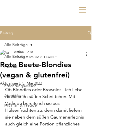
Beitrag
Alle Beiträge
Bettina Fleiss
Alle Beiträge
27. März 2022
3 Min. Lesezeit
Rote Beete-Blondies
Portrait
(vegan & glutenfrei)
Rezepte
Aktualisiert:
5. Mai 2022
Ernährungswissen
Ob Blondies oder Brownies - ich liebe 
Aufgetischt
die kleinen süßen Schnittchen. Mit 
Vorliebe bereite ich sie aus 
Mit Plan & Freude
Hülsenfrüchten zu, denn damit liefern 
sie neben dem süßen Gaumenerlebnis 
auch gleich eine Portion pflanzliches 