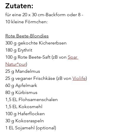
Zutaten:
für eine 20 x 30 cm-Backform oder 8 - 
10 kleine Förmchen:
Rote Beete-Blondies
300 g gekochte Kichererbsen
180 g Erythrit
100 g Rote Beete-Saft (zB von 
Spar 
Natur*pur
)
25 g Mandelmus
25 g veganer Frischkäse (zB von 
Violife
)
60 g Apfelmark
80 g Kürbismus
1,5 EL Flohsamenschalen
1,5 EL Kokosmehl
100 g Haferflocken
30 g Kokosraspeln
1 EL Sojamehl (optional)