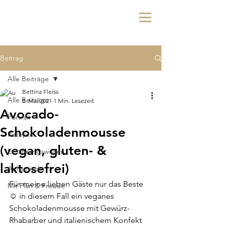
Beitrag
Alle Beiträge
Bettina Fleiss
Alle Beiträge
8. Mai 2021
1 Min. Lesezeit
Avocado-
Portrait
Schokoladenmousse
Rezepte
(vegan, gluten- &
Ernährungswissen
laktosefrei)
Aufgetischt
Für meine lieben Gäste nur das Beste 
Mit Plan & Freude
☺️ in diesem Fall ein veganes 
Schokoladenmousse mit Gewürz-
Rhabarber und italienischem Konfekt 