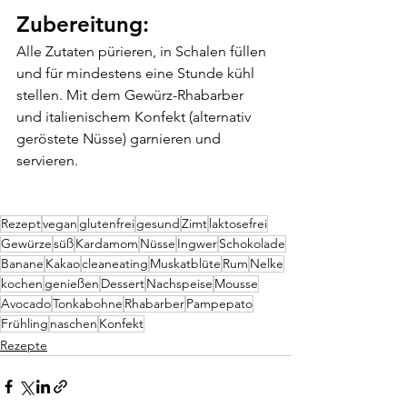
Zubereitung:
Alle Zutaten pürieren, in Schalen füllen 
und für mindestens eine Stunde kühl 
stellen. Mit dem Gewürz-Rhabarber 
und italienischem Konfekt (alternativ 
geröstete Nüsse) garnieren und 
servieren.
Rezept
vegan
glutenfrei
gesund
Zimt
laktosefrei
Gewürze
süß
Kardamom
Nüsse
Ingwer
Schokolade
Banane
Kakao
cleaneating
Muskatblüte
Rum
Nelke
kochen
genießen
Dessert
Nachspeise
Mousse
Avocado
Tonkabohne
Rhabarber
Pampepato
Frühling
naschen
Konfekt
Rezepte