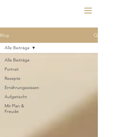
Blog
Alle Beiträge
Alle Beiträge
Portrait
Rezepte
Ernährungswissen
Aufgetischt
Mit Plan &
Freude