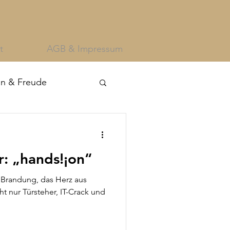
t
AGB & Impressum
an & Freude
r: „hands!¡on“
r Brandung, das Herz aus
ht nur Türsteher, IT-Crack und