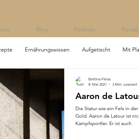
leiss
Blog
Portfolio
Kontak
zepte
Ernährungswissen
Aufgetischt
Mit Pl
Bettina Fleiss
8. Mai 2021
3 Min. Lesezeit
Aaron de Latou
Die Statur wie ein Fels in de
Gold. Aaron de Latour ist nic
Kampfsportler. Er ist auch