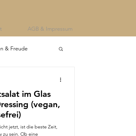
t
AGB & Impressum
an & Freude
salat im Glas
efrei)
t jetzt, ist die beste Zeit,
v zu sein. Ob eine