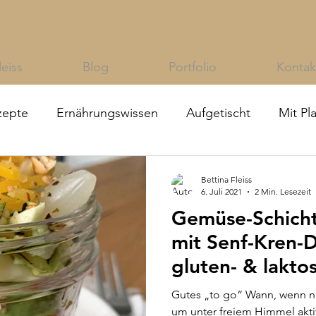
leiss
Blog
Portfolio
Kontak
zepte
Ernährungswissen
Aufgetischt
Mit Pl
Bettina Fleiss
6. Juli 2021
2 Min. Lesezeit
Gemüse-Schicht
mit Senf-Kren-Dressing (vegan,
gluten- & laktos
Gutes „to go“ Wann, wenn nich
um unter freiem Himmel akti