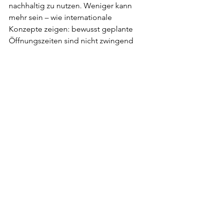
nachhaltig zu nutzen. Weniger kann 
mehr sein – wie internationale 
Konzepte zeigen: bewusst geplante 
Öffnungszeiten sind nicht zwingend 
ein Verlust, sondern ein Gewinn für 
Team, Betrieb und Gäste.
In meinem FRIDA Bistro im Salzburger 
Künstlerhaus frage ich mich gerade: 
Allen Wünschen entsprechen? Oder ist 
Konzentration und Fokus auf das 
Wesentliche genau die richtige Menge 
Salz in der Minestrone della casa?
Positionierung
Gastronomiewissen
Unternehmertum
Gastronomie
Verfügbarkeit
Öffnungszeiten
FOMO
Flexibilität
Konzept
Gastrokonzept
Gästewünsche
Gastgeberdasein
Arbeitsmarkt
Arbeitskräftemangel
Mit Plan & Freude