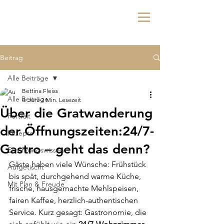
Beitrag
Alle Beiträge
Bettina Fleiss
Alle Beiträge
4. Juni
2 Min. Lesezeit
Über die Gratwanderung
Portrait
der Öffnungszeiten:24/7-
Rezepte
Gastro – geht das denn?
Ernährungswissen
Gäste haben viele Wünsche:
 Frühstück 
Aufgetischt
bis spät, durchgehend warme Küche, 
Mit Plan & Freude
frische, hausgemachte Mehlspeisen, 
fairen Kaffee, herzlich-authentischen 
Service. 
Kurz gesagt: Gastronomie, die 