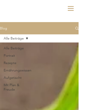
Blog
Alle Beiträge
Alle Beiträge
Portrait
Rezepte
Ernährungswissen
Aufgetischt
Mit Plan &
Freude